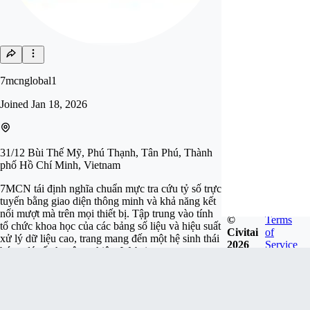
7mcnglobal1
Joined
Jan 18, 2026
31/12 Bùi Thế Mỹ, Phú Thạnh, Tân Phú, Thành
phố Hồ Chí Minh, Vietnam
7MCN tái định nghĩa chuẩn mực tra cứu tỷ số trực
tuyến bằng giao diện thông minh và khả năng kết
nối mượt mà trên mọi thiết bị. Tập trung vào tính
©
Terms
tổ chức khoa học của các bảng số liệu và hiệu suất
Civitai
of
xử lý dữ liệu cao, trang mang đến một hệ sinh thái
2026
Service
bóng đá số chuyên nghiệp. Website:
https://7mcn.global/
Follow