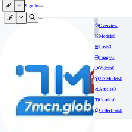
Sign In
Overview
Models
0
Posts
0
Images
2
Videos
0
3D Models
0
Articles
0
Comics
0
Collections
0