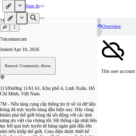
Sign In
7M
Overview
7mcomuscom
Joined
Apr 10, 2026
Banned: Community Abuse
This user account 
113/Đường 11/61 61, Khu phố 4, Linh Xuân, Hồ
Chí Minh, Việt Nam
7M - Nền tảng cung cấp thông tin tỷ số và dữ liệu
bóng đá trực tuyến hàng đầu hiện nay. Hãy cùng
khám phá thế giới bóng đá sôi động với các tính
năng ưu việt của chúng tôi. Hệ thống cập nhật liên
tục kết quả trực tuyến từ hàng ngàn giải đấu lớn
nhỏ trên khắp thế giới. Giao diện được thiết kế