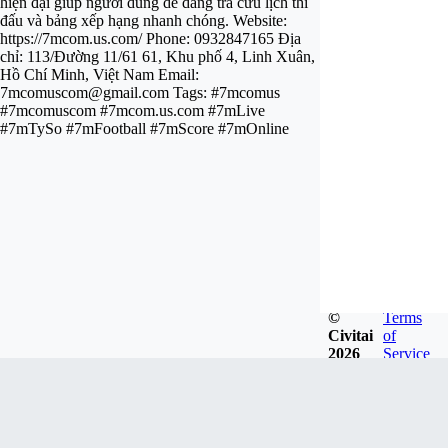
hiện đại giúp người dùng dễ dàng tra cứu lịch thi
đấu và bảng xếp hạng nhanh chóng. Website:
https://7mcom.us.com/ Phone: 0932847165 Địa
chỉ: 113/Đường 11/61 61, Khu phố 4, Linh Xuân,
Hồ Chí Minh, Việt Nam Email:
7mcomuscom@gmail.com
Tags: #7mcomus
#7mcomuscom #7mcom.us.com #7mLive
#7mTySo #7mFootball #7mScore #7mOnline
©
Terms
Civitai
of
2026
Service