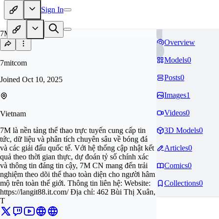
Sign In
7M
Overview
Models
0
7mitcom
Posts
0
Joined
Oct 10, 2025
Images
1
Videos
0
Vietnam
7M là nền tảng thể thao trực tuyến cung cấp tin
3D Models
0
tức, dữ liệu và phân tích chuyên sâu về bóng đá
và các giải đấu quốc tế. Với hệ thống cập nhật kết
Articles
0
quả theo thời gian thực, dự đoán tỷ số chính xác
và thông tin đáng tin cậy, 7M CN mang đến trải
Comics
0
nghiệm theo dõi thể thao toàn diện cho người hâm
mộ trên toàn thế giới. Thông tin liên hệ: Website:
Collections
0
https://langit88.it.com/ Địa chỉ: 462 Bùi Thị Xuân,
T