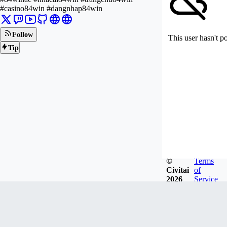
#casino84win #dangnhap84win
Follow
This user hasn't p
Tip
©
Terms
Civitai
of
2026
Service