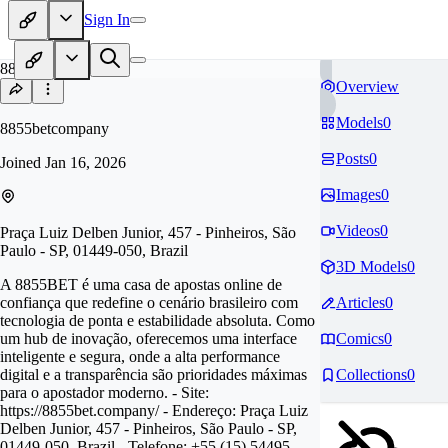
Sign In
88
Overview
Models
0
8855betcompany
Posts
0
Joined
Jan 16, 2026
Images
0
Videos
0
Praça Luiz Delben Junior, 457 - Pinheiros, São
Paulo - SP, 01449-050, Brazil
3D Models
0
A 8855BET é uma casa de apostas online de
confiança que redefine o cenário brasileiro com
Articles
0
tecnologia de ponta e estabilidade absoluta. Como
um hub de inovação, oferecemos uma interface
Comics
0
inteligente e segura, onde a alta performance
digital e a transparência são prioridades máximas
Collections
0
para o apostador moderno. - Site:
https://8855bet.company/ - Endereço: Praça Luiz
Delben Junior, 457 - Pinheiros, São Paulo - SP,
01449-050, Brazil - Telefone: +55 (15) 54495-