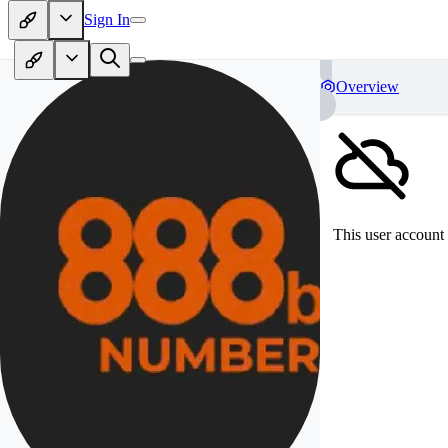
Sign In
Overview
This user account 