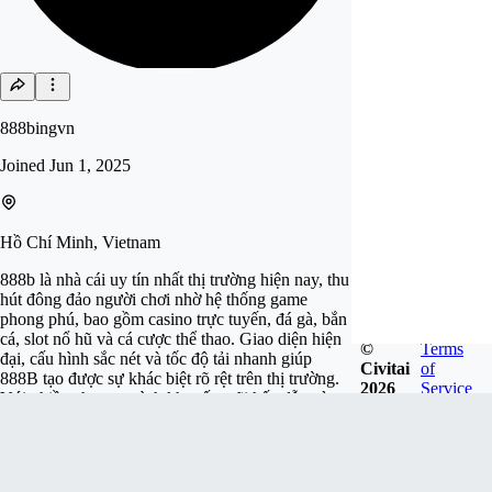
888bingvn
Joined
Jun 1, 2025
Hồ Chí Minh, Vietnam
888b là nhà cái uy tín nhất thị trường hiện nay, thu
hút đông đảo người chơi nhờ hệ thống game
phong phú, bao gồm casino trực tuyến, đá gà, bắn
cá, slot nổ hũ và cá cược thể thao. Giao diện hiện
©
Terms
đại, cấu hình sắc nét và tốc độ tải nhanh giúp
Civitai
of
888B tạo được sự khác biệt rõ rệt trên thị trường.
2026
Service
Với nhiều chương trình khuyến mãi hấp dẫn và
chính sách bảo mật tối ưu, 888b xứng đáng là
điểm đến lý tưởng