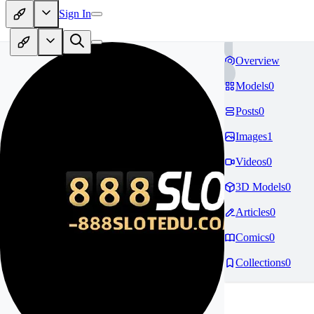
Sign In
Overview
Models
0
Posts
0
Images
1
Videos
0
3D Models
0
Articles
0
Comics
0
Collections
0