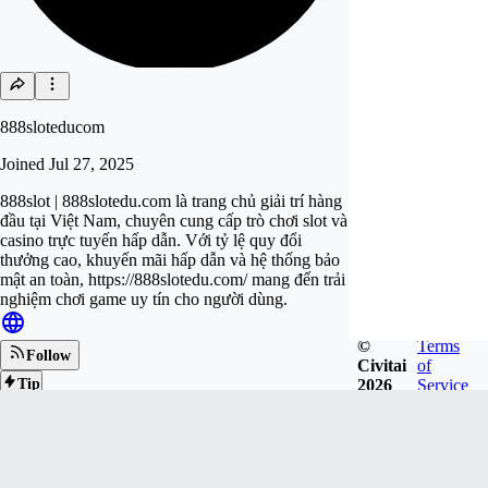
888sloteducom
Joined
Jul 27, 2025
888slot | 888slotedu.com là trang chủ giải trí hàng
đầu tại Việt Nam, chuyên cung cấp trò chơi slot và
casino trực tuyến hấp dẫn. Với tỷ lệ quy đổi
thưởng cao, khuyến mãi hấp dẫn và hệ thống bảo
mật an toàn, https://888slotedu.com/ mang đến trải
nghiệm chơi game uy tín cho người dùng.
©
Terms
Follow
Civitai
of
2026
Service
Tip