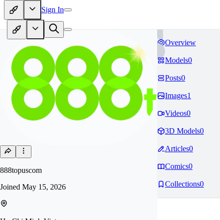
Sign In
Overview
Models
0
Posts
0
Images
1
Videos
0
3D Models
0
Articles
0
Comics
0
888topuscom
Collections
0
Joined
May 15, 2026