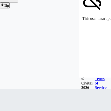
Tip
This user hasn't p
©
Terms
Civitai
of
2026
Service