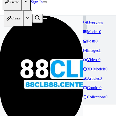
Sign In
Create
Create
Overview
Models
0
Posts
0
Images
1
Videos
0
3D Models
0
Articles
0
Comics
0
Collections
0