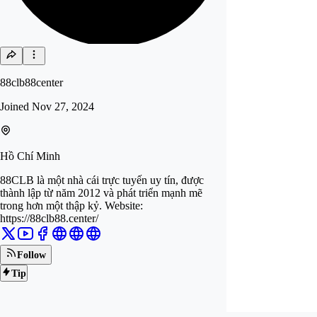
88clb88center
Joined
Nov 27, 2024
Hồ Chí Minh
88CLB là một nhà cái trực tuyến uy tín, được
thành lập từ năm 2012 và phát triển mạnh mẽ
trong hơn một thập kỷ. Website:
https://88clb88.center/
Follow
Tip