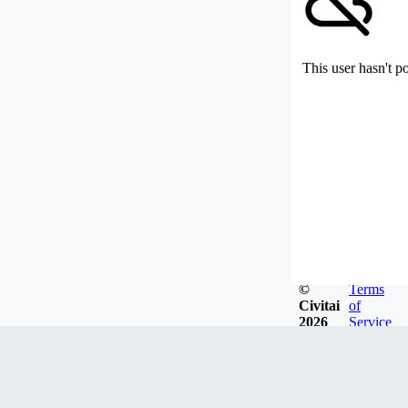
This user hasn't p
©
Terms
Civitai
of
2026
Service