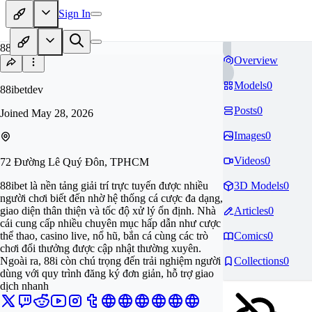
Sign In
88
Overview
Models
0
88ibetdev
Posts
0
Joined
May 28, 2026
Images
0
Videos
0
72 Đường Lê Quý Đôn, TPHCM
88ibet là nền tảng giải trí trực tuyến được nhiều
3D Models
0
người chơi biết đến nhờ hệ thống cá cược đa dạng,
giao diện thân thiện và tốc độ xử lý ổn định. Nhà
Articles
0
cái cung cấp nhiều chuyên mục hấp dẫn như cược
thể thao, casino live, nổ hũ, bắn cá cùng các trò
Comics
0
chơi đổi thưởng được cập nhật thường xuyên.
Ngoài ra, 88i còn chú trọng đến trải nghiệm người
Collections
0
dùng với quy trình đăng ký đơn giản, hỗ trợ giao
dịch nhanh