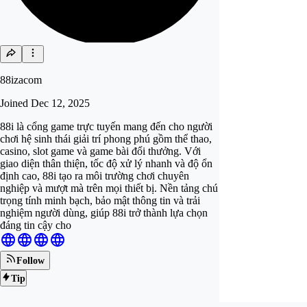
88izacom
Joined
Dec 12, 2025
88i là cổng game trực tuyến mang đến cho người
chơi hệ sinh thái giải trí phong phú gồm thể thao,
casino, slot game và game bài đổi thưởng. Với
giao diện thân thiện, tốc độ xử lý nhanh và độ ổn
định cao, 88i tạo ra môi trường chơi chuyên
nghiệp và mượt mà trên mọi thiết bị. Nền tảng chú
trọng tính minh bạch, bảo mật thông tin và trải
nghiệm người dùng, giúp 88i trở thành lựa chọn
đáng tin cậy cho
Follow
Tip