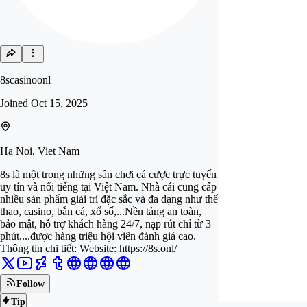
8scasinoonl
Joined
Oct 15, 2025
Ha Noi, Viet Nam
8s là một trong những sân chơi cá cược trực tuyến
uy tín và nổi tiếng tại Việt Nam. Nhà cái cung cấp
nhiều sản phẩm giải trí đặc sắc và đa dạng như thể
thao, casino, bắn cá, xổ số,...Nền tảng an toàn,
bảo mật, hỗ trợ khách hàng 24/7, nạp rút chỉ từ 3
phút,...được hàng triệu hội viên đánh giá cao.
Thông tin chi tiết: Website: https://8s.onl/
Follow
Tip