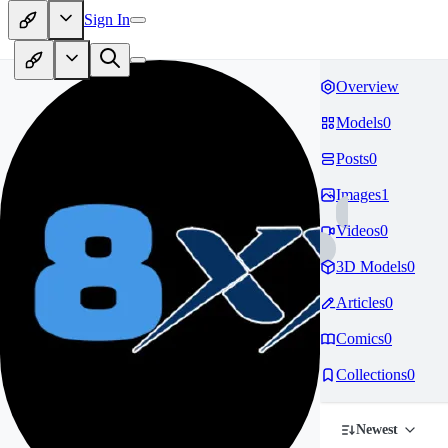
Sign In
Overview
Models
0
Posts
0
Images
1
Videos
0
3D Models
0
Articles
0
Comics
0
Collections
0
Newest