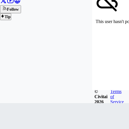
Follow
Tip
This user hasn't p
©
Terms
Civitai
of
2026
Service