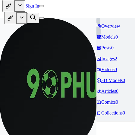
Sign In
Overview
Models
0
Posts
0
Images
2
Videos
0
3D Models
0
Articles
0
Comics
0
Collections
0