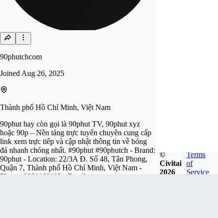
90phutchcom
Joined
Aug 26, 2025
Thành phố Hồ Chí Minh, Việt Nam
90phut hay còn gọi là 90phut TV, 90phut xyz
hoặc 90p – Nền tảng trực tuyến chuyên cung cấp
link xem trực tiếp và cập nhật thông tin về bóng
đá nhanh chóng nhất. #90phut #90phutch - Brand:
©
Terms
90phut - Location: 22/3A Đ. Số 48, Tân Phong,
Civitai
of
Quận 7, Thành phố Hồ Chí Minh, Việt Nam -
2026
Service
Phone: 0981168112 - Email:
90phut.ch@gmail.com
Follow