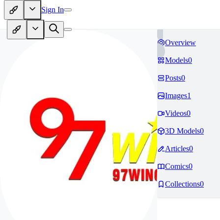
Sign In
Overview
Models
0
Posts
0
Images
1
Videos
0
3D Models
0
Articles
0
Comics
0
Collections
0