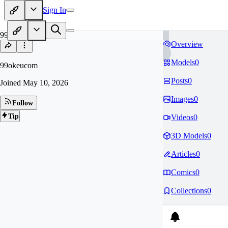
Sign In
99
Overview
Models
0
99okeucom
Posts
0
Joined
May 10, 2026
Images
0
Follow
Tip
Videos
0
3D Models
0
Articles
0
Comics
0
Collections
0