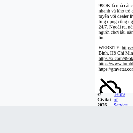
99OK là nhà cái c
nhanh và kho trò 
tuyến với dealer l
ứng dụng công ngh
24/7. Ngoài ra, n
người chơi lâu nă
tín.
WEBSITE:
https
Bình, Hồ Chí Min
https://x.com/99
https://www.tumb
https://gravatar.
©
Terms
Civitai
of
2026
Service
This user hasn't p