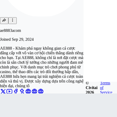
ae8883acom
Joined
Sep 29, 2024
AE888 - Khám phá ngay không gian cá cược
đẳng cấp với vô vàn cơ hội chiến thắng dành riêng
cho bạn. Tại AE888, không chỉ là nơi đặt cược mà
còn là sân chơi lý tưởng cho những người đam mê
chinh phục. Với danh mục trò chơi phong phú từ
casino, thể thao đến các trò đổi thưởng hấp dẫn,
AE888 hứa hẹn mang lại trải nghiệm cá cược toàn
diện và thú vị. Được xây dựng dựa trên công nghệ
©
Terms
hiện đại, chúng tô
Civitai
of
2026
Service
Follow
Tip