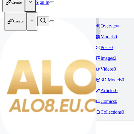
Sign In
Create
Create
Overview
Models
0
Posts
0
Images
2
Videos
0
3D Models
0
Articles
0
Comics
0
Collections
0