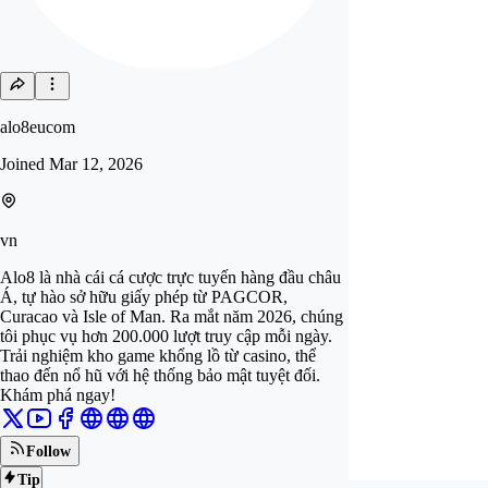
alo8eucom
Joined
Mar 12, 2026
vn
Alo8 là nhà cái cá cược trực tuyến hàng đầu châu
Á, tự hào sở hữu giấy phép từ PAGCOR,
Curacao và Isle of Man. Ra mắt năm 2026, chúng
tôi phục vụ hơn 200.000 lượt truy cập mỗi ngày.
Trải nghiệm kho game khổng lồ từ casino, thể
thao đến nổ hũ với hệ thống bảo mật tuyệt đối.
Khám phá ngay!
Follow
Tip