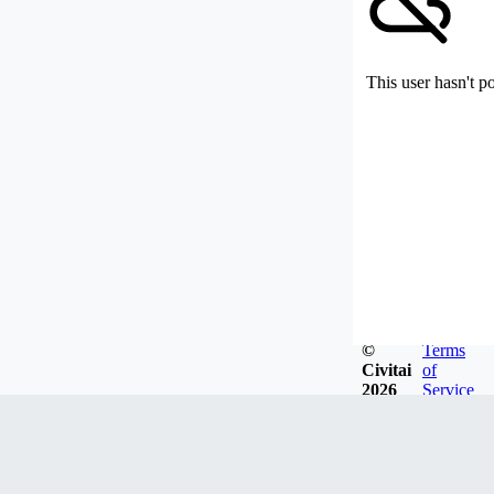
This user hasn't p
©
Terms
Civitai
of
2026
Service