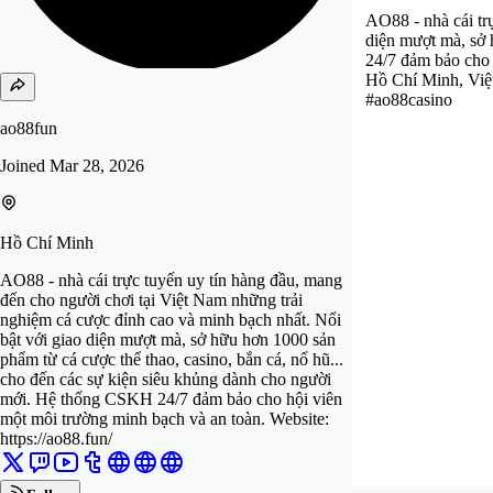
AO88 - nhà cái tr
diện mượt mà, sở 
24/7 đảm bảo cho 
Hồ Chí Minh, Việ
#ao88casino
ao88fun
Joined
Mar 28, 2026
Hồ Chí Minh
AO88 - nhà cái trực tuyến uy tín hàng đầu, mang
đến cho người chơi tại Việt Nam những trải
nghiệm cá cược đỉnh cao và minh bạch nhất. Nổi
bật với giao diện mượt mà, sở hữu hơn 1000 sản
phẩm từ cá cược thể thao, casino, bắn cá, nổ hũ...
cho đến các sự kiện siêu khủng dành cho người
mới. Hệ thống CSKH 24/7 đảm bảo cho hội viên
một môi trường minh bạch và an toàn. Website:
https://ao88.fun/