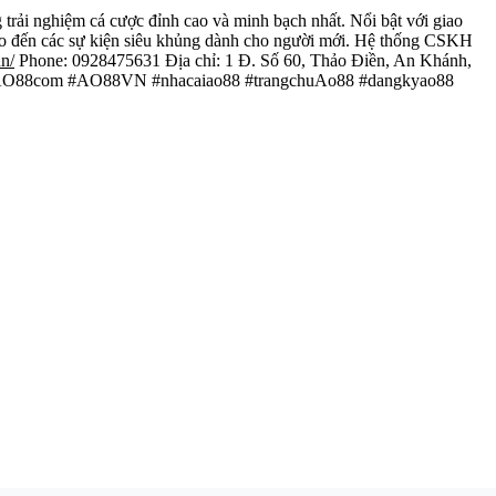
trải nghiệm cá cược đỉnh cao và minh bạch nhất. Nổi bật với giao
 cho đến các sự kiện siêu khủng dành cho người mới. Hệ thống CSKH
un/
Phone: 0928475631 Địa chỉ: 1 Đ. Số 60, Thảo Điền, An Khánh,
AO88com #AO88VN #nhacaiao88 #trangchuAo88 #dangkyao88