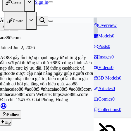
Sign In
Create
AO
Create
Overview
Models
0
ao88t5com
Posts
0
Joined
Jun 2, 2026
Images
0
AO88 gây ấn tượng mạnh ngay từ những giây
đầu với gói thưởng tân thủ +88K cùng chính sách
Videos
0
nạp đầu cực kỳ ưu đãi. Hệ thống cashback và
giftcode được cập nhật hàng ngày giúp người chơi
3D Models
0
liên tục nhận thêm giá trị, biến mọi lần tham gia
thành cơ hội gia tăng vốn hiệu quả. #ao88
Articles
0
#nhacaiao88 #ao88t5 #nhacaiao88t5 #ao88t5com
#nhacaiao88t5com Website: https://ao88t5.com/
Comics
0
Địa chỉ: 1545 Đ. Giải Phóng, Hoàng
Collections
0
Follow
Tip