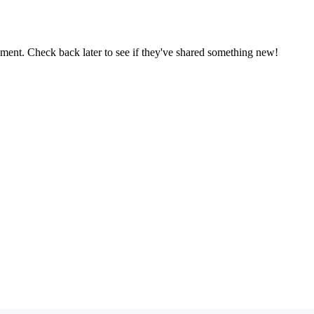
oment. Check back later to see if they've shared something new!