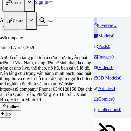
Sign In
Create
AS
Create
Overview
Models
0
as9company
Posts
0
Joined
Apr 9, 2026
Images
0
AS9 là nền tảng giải trí cá cược trực tuyến phát
triển tại Việt Nam, mang đến hệ sinh thái đa dạng
Videos
0
gồm casino live, thể thao, nổ hũ, bắn cá và lô đề.
Nền tảng chú trọng vận hành minh bạch, bảo mật
3D Models
0
thông tin và duy trì hỗ trợ 24/7, giúp người chơi có
trải nghiệm ổn định và an toàn. Website:
Articles
0
https://as9.company/ Phone: 0346128158 Địa chỉ:
3 Trần Quốc Toản, Phường Võ Thị Sáu, Xuân
Comics
0
Hòa, Hồ Chí Minh 70
Follow
Collections
0
Tip