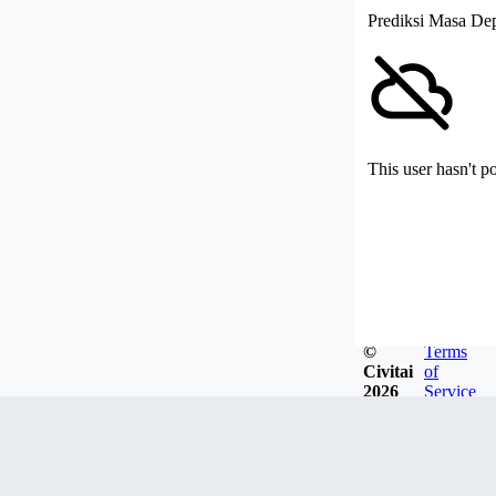
Prediksi Masa D
This user hasn't p
©
Terms
Civitai
of
2026
Service