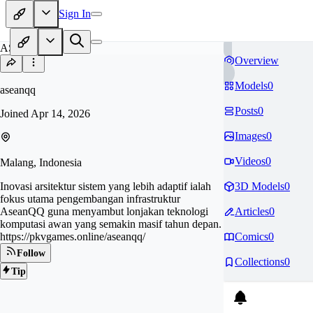
Sign In
AS
Overview
Models
0
aseanqq
Posts
0
Joined
Apr 14, 2026
Images
0
Videos
0
Malang, Indonesia
Inovasi arsitektur sistem yang lebih adaptif ialah
3D Models
0
fokus utama pengembangan infrastruktur
AseanQQ guna menyambut lonjakan teknologi
Articles
0
komputasi awan yang semakin masif tahun depan.
https://pkvgames.online/aseanqq/
Comics
0
Follow
Collections
0
Tip