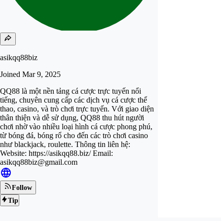
asikqq88biz
Joined
Mar 9, 2025
QQ88 là một nền tảng cá cược trực tuyến nổi
tiếng, chuyên cung cấp các dịch vụ cá cược thể
thao, casino, và trò chơi trực tuyến. Với giao diện
thân thiện và dễ sử dụng, QQ88 thu hút người
chơi nhờ vào nhiều loại hình cá cược phong phú,
từ bóng đá, bóng rổ cho đến các trò chơi casino
như blackjack, roulette. Thông tin liên hệ:
Website: https://asikqq88.biz/ Email:
asikqq88biz@gmail.com
Follow
Tip