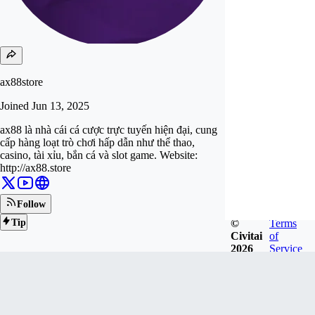
ax88store
Joined
Jun 13, 2025
ax88 là nhà cái cá cược trực tuyến hiện đại, cung
cấp hàng loạt trò chơi hấp dẫn như thể thao,
casino, tài xỉu, bắn cá và slot game. Website:
http://ax88.store
Follow
©
Terms
Tip
Civitai
of
2026
Service