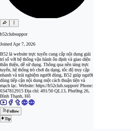
b52clubsuppor
Joined
Apr 7, 2026
B52 là website trực tuyến cung cấp nội dung giải
trí số với hệ thống vận hành ổn định và giao diện
thân thiện, dễ sử dụng. Thông qua nền tảng trực
tuyến, hệ thống trò chơi đa dạng, tốc độ truy cập
nhanh và trải nghiệm người dùng, B52 giúp người
dùng tiếp cận nội dung một cách thuận tiện và
mạch lạc. Website: https://b52club.support/ Phone:
0347812915 Địa chỉ: 491/50 QL13, Phường 26,
Bình Thạnh, Hồ
Follow
Tip