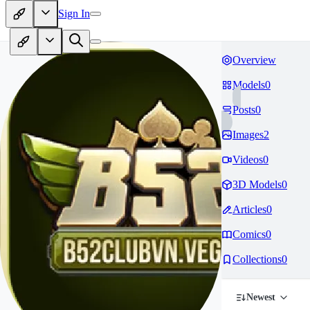
Sign In
Overview
Models
0
Posts
0
Images
2
Videos
0
3D Models
0
Articles
0
Comics
0
Collections
0
Newest