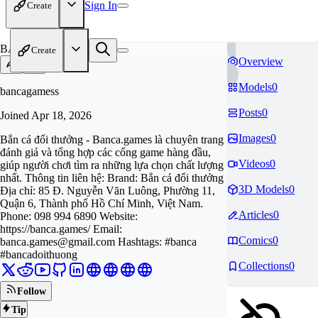
Sign In
Create
BA
Create
Overview
Models
0
bancagamess
Posts
0
Joined
Apr 18, 2026
Images
0
Bắn cá đổi thưởng - Banca.games là chuyên trang
đánh giá và tổng hợp các cổng game hàng đầu,
Videos
0
giúp người chơi tìm ra những lựa chọn chất lượng
nhất. Thông tin liên hệ: Brand: Bắn cá đổi thưởng
3D Models
0
Địa chỉ: 85 Đ. Nguyễn Văn Luông, Phường 11,
Quận 6, Thành phố Hồ Chí Minh, Việt Nam.
Articles
0
Phone: 098 994 6890 Website:
https://banca.games/ Email:
Comics
0
banca.games@gmail.com
Hashtags: #banca
#bancadoithuong
Collections
0
Follow
Tip