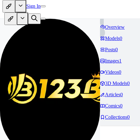
Sign In
Overview
Models
0
Posts
0
Images
1
Videos
0
3D Models
0
Articles
0
Comics
0
Collections
0