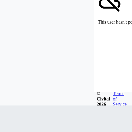
This user hasn't p
©
Terms
Civitai
of
2026
Service