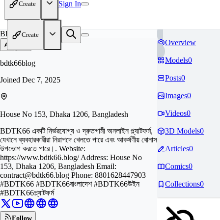
Sign In
Create
BD
Create
Overview
Models
0
bdtk66blog
Posts
0
Joined
Dec 7, 2025
Images
0
Videos
0
House No 153, Dhaka 1206, Bangladesh
BDTK66 একটি নির্ভরযোগ্য ও দ্রুতগামী অনলাইন প্ল্যাটফর্ম,
3D Models
0
যেখানে ব্যবহারকারীরা নিরাপদে খেলতে পারে এবং আকর্ষণীয় বোনাস
উপভোগ করতে পারে।. Website:
Articles
0
https://www.bdtk66.blog/ Address: House No
153, Dhaka 1206, Bangladesh Email:
Comics
0
contract@bdtk66.blog
Phone: 8801628447903
#BDTK66 #BDTK66বাংলাদেশ #BDTK66উইন
Collections
0
#BDTK66প্ল্যাটফর্ম
Follow