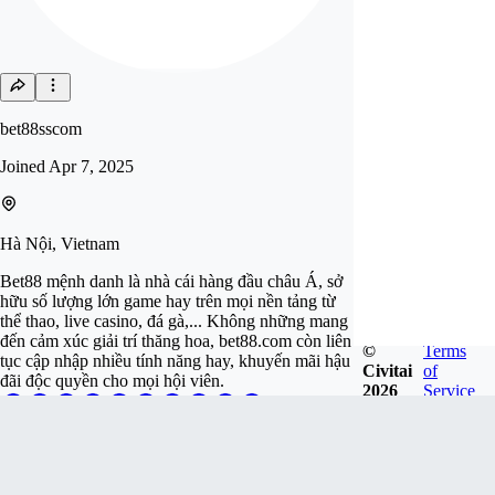
bet88sscom
Joined
Apr 7, 2025
Hà Nội, Vietnam
Bet88 mệnh danh là nhà cái hàng đầu châu Á, sở
hữu số lượng lớn game hay trên mọi nền tảng từ
thể thao, live casino, đá gà,... Không những mang
đến cảm xúc giải trí thăng hoa, bet88.com còn liên
©
Terms
tục cập nhập nhiều tính năng hay, khuyến mãi hậu
Civitai
of
đãi độc quyền cho mọi hội viên.
2026
Service
Follow
Tip