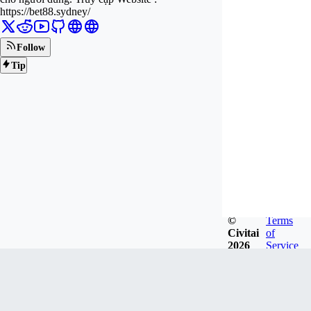
https://bet88.sydney/
Follow
Tip
©
Terms
Civitai
of
2026
Service