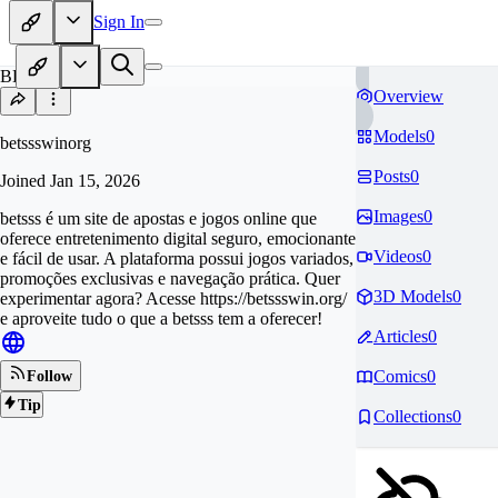
Sign In
BE
Overview
Models
0
betssswinorg
Posts
0
Joined
Jan 15, 2026
Images
0
betsss é um site de apostas e jogos online que
oferece entretenimento digital seguro, emocionante
Videos
0
e fácil de usar. A plataforma possui jogos variados,
promoções exclusivas e navegação prática. Quer
3D Models
0
experimentar agora? Acesse https://betssswin.org/
e aproveite tudo o que a betsss tem a oferecer!
Articles
0
Comics
0
Follow
Tip
Collections
0