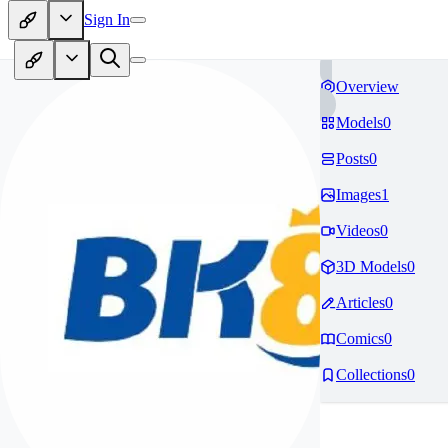
Sign In
Overview
Models
0
Posts
0
Images
1
Videos
0
3D Models
0
Articles
0
Comics
0
Collections
0