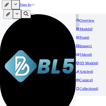
Sign In
Overview
Models
0
Posts
0
Images
1
Videos
0
3D Models
0
Articles
0
Comics
0
Collections
0