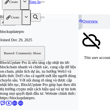
Sign In
Create
BL
Create
Overview
blockupdatepro
Joined
Dec 29, 2025
Banned: Community Abuse
This user account
BlockUpdate Pro là nền tảng cập nhật tin tức
blockchain nhanh và chính xác, cung cấp dữ liệu
on-chain, phân tích dự án, xu hướng Web3 và
kiến thức DeFi cho cả người mới lẫn người dùng
chuyên sâu. Với nội dung rõ ràng và được cập
nhật liên tục, BlockUpdate Pro giúp bạn theo dõi
thị trường crypto một cách hiệu quả và tự tin hơn
trong mọi quyết định đầu tư. Website chính thức:
https://blockupdatepro.