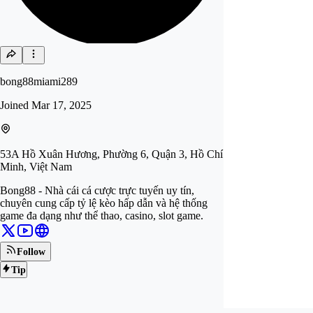
bong88miami289
Joined
Mar 17, 2025
53A Hồ Xuân Hương, Phường 6, Quận 3, Hồ Chí
Minh, Việt Nam
Bong88 - Nhà cái cá cược trực tuyến uy tín,
chuyên cung cấp tỷ lệ kèo hấp dẫn và hệ thống
game đa dạng như thể thao, casino, slot game.
Follow
Tip