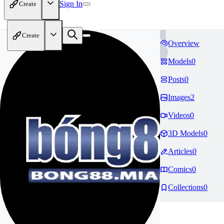
Sign In
Create
Create
Overview
Models
0
Posts
0
Images
2
Videos
0
3D Models
0
Articles
0
Comics
0
Collections
0