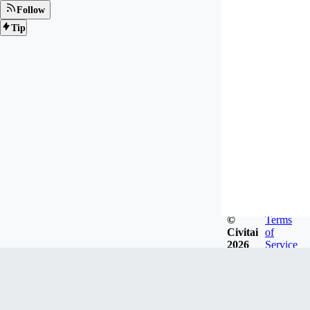
Follow
Tip
©
Terms
Civitai
of
2026
Service