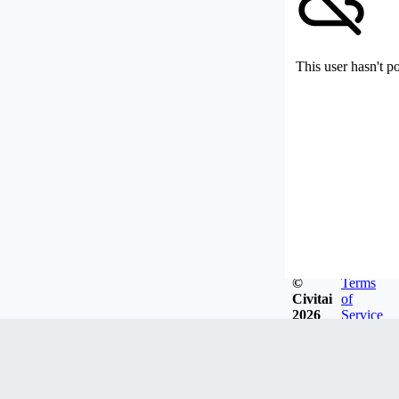
This user hasn't p
©
Terms
Civitai
of
2026
Service