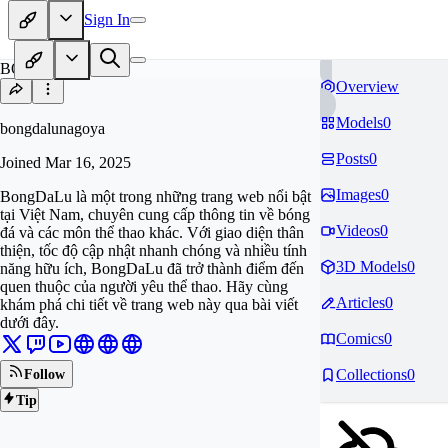
Sign In
BO
Overview
Models
0
bongdalunagoya
Posts
0
Joined
Mar 16, 2025
Images
0
BongDaLu là một trong những trang web nổi bật
tại Việt Nam, chuyên cung cấp thông tin về bóng
Videos
0
đá và các môn thể thao khác. Với giao diện thân
thiện, tốc độ cập nhật nhanh chóng và nhiều tính
3D Models
0
năng hữu ích, BongDaLu đã trở thành điểm đến
quen thuộc của người yêu thể thao. Hãy cùng
Articles
0
khám phá chi tiết về trang web này qua bài viết
dưới đây.
Comics
0
Collections
0
Follow
Tip