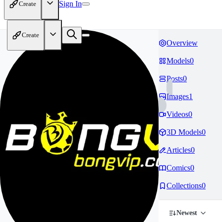
Sign In
Create
Create
Overview
Models
0
Posts
0
Images
1
Videos
0
3D Models
0
Articles
0
Comics
0
Collections
0
Newest