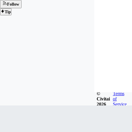
Follow
Tip
©
Terms
Civitai
of
2026
Service