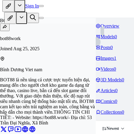
Sign In
BO
Overview
Models
0
bot88work
Posts
0
Joined
Aug 25, 2025
Images
1
Videos
0
Bình Dương Viet nam
BOT88 là nền tảng cá cược trực tuyến hiện đại,
3D Models
0
mang đến cho người chơi kho game đa dạng từ
thể thao, casino live, bắn cá đến slot game đổi
Articles
0
thưởng. Với giao diện thân thiện, tốc độ nạp rút
siêu nhanh cùng hệ thống bảo mật tối ưu, BOT88
Comics
0
cam kết tạo nên trải nghiệm an toàn, công bằng và
hấp dẫn cho mọi thành viên.THÔNG TIN CHI
Collections
0
TIẾT: - Website: https://bot88.work/- Địa chỉ: 53
Trần Đại Nghĩa, Xã Bình
Newest