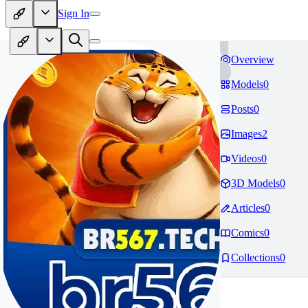
Sign In
Overview
Models
0
Posts
0
Images
2
Videos
0
3D Models
0
Articles
0
Comics
0
Collections
0