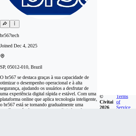
br567tech
Joined
Dec 4, 2025
SP, 05012-010, Brazil
O br567 se destaca graças à sua capacidade de
otimizar o desempenho operacional e à alta
segurança, ajudando os usuários a desfrutar de
uma experiência digital rápida e estável. Com uma
©
Terms
plataforma online que aplica tecnologia inteligente,
Civitai
of
o br567 está se tornando gradualmente uma
2026
Service
escolha notável no ecossistema digital moderno. -
Endereço: R. Min. Gastão Mesquita, 864 -
Pompeia, São Paulo - SP, 050