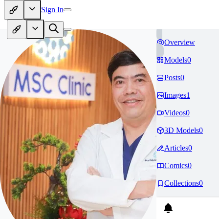
Sign In
Overview
Models
0
Posts
0
Images
1
Videos
0
3D Models
0
Articles
0
Comics
0
Collections
0