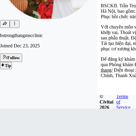
BSCKII. Trần Trọn
Hà Nội, bao gồm:
Phục hồi chức nă
Với chuyên môn vữ
khớp vai, Thoát v
bstrongthangmscclinic
sau phẫu thuật. Đ
Tái tạo hiện đại,
Joined
Dec 23, 2025
phục cơ xương khớ
Follow
Để đăng ký khám v
qua Phòng khám 
Tip
thang/
Điện thoại
Chính, Thanh Xuâ
©
Terms
Civitai
of
2026
Service