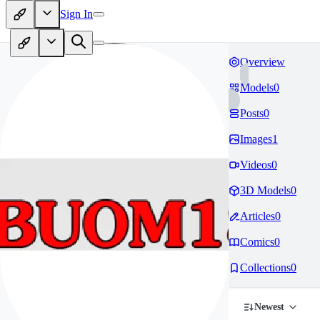
Sign In
Overview
Models
0
Posts
0
Images
1
Videos
0
3D Models
0
Articles
0
Comics
0
Collections
0
Newest