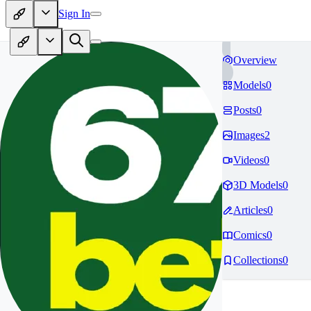
Sign In
Overview
Models
0
Posts
0
Images
2
Videos
0
3D Models
0
Articles
0
Comics
0
Collections
0